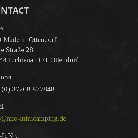
NTACT
es
 Made in Ottendorf
e Straße 28
44 Lichtenau OT Ottendorf
foon
 (0) 37208 877848
il
o@mio-minicamping.de
-IdNr.