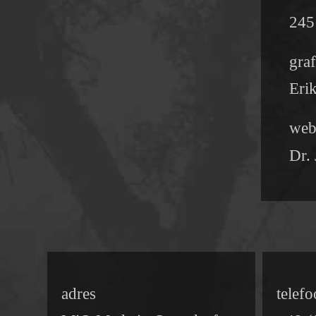
245
graf
Eri
web
Dr.
adres
telef