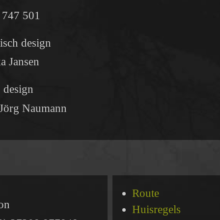
 747 501
isch design
ka Jansen
 design
 Jörg Naumann
Route
oon
Huisregels