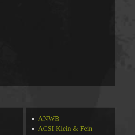
ANWB
ACSI Klein & Fein