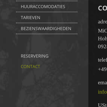
CO
HUURACCOMODATIES
TARIEVEN
adr
BEZIENSWAARDIGHEDEN
MiO
Hoh
092
RESERVERING
tele
CONTACT
+49
ema
inf
USt